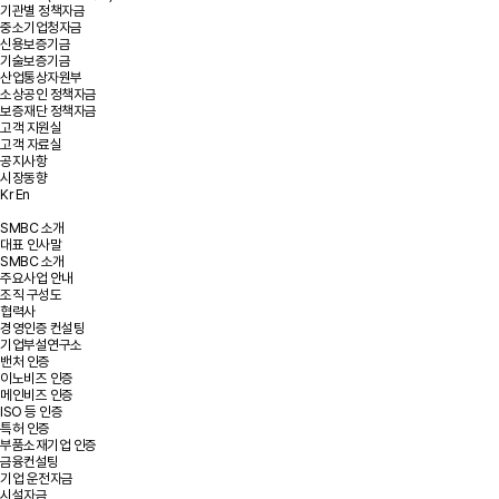
기관별 정책자금
중소기업청자금
신용보증기금
기술보증기금
산업통상자원부
소상공인 정책자금
보증재단 정책자금
고객 지원실
고객 자료실
공지사항
시장동향
Kr
En
SMBC 소개
대표 인사말
SMBC 소개
주요사업 안내
조직 구성도
협력사
경영인증 컨설팅
기업부설연구소
밴처 인증
이노비즈 인증
메인비즈 인증
ISO 등 인증
특허 인증
부품소재기업 인증
금융컨설팅
기업 운전자금
시설자금