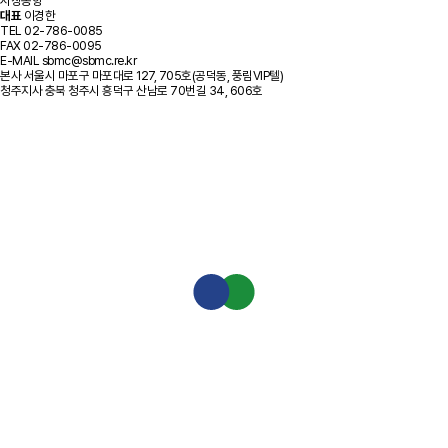
시장동향
대표
이경한
TEL
02-786-0085
FAX
02-786-0095
E-MAIL
sbmc@sbmc.re.kr
본사
서울시 마포구 마포대로 127, 705호(공덕동, 풍림VIP텔)
청주지사
충북 청주시 흥덕구 산남로 70번길 34, 606호
기업진단 컨설팅
회계