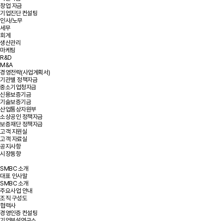
창업 자금
기업진단 컨설팅
인사/노무
세무
회계
생산관리
마케팅
R&D
M&A
경영전략(사업계획서)
기관별 정책자금
중소기업청자금
신용보증기금
기술보증기금
산업통상자원부
소상공인 정책자금
보증재단 정책자금
고객 지원실
고객 자료실
공지사항
시장동향
SMBC 소개
대표 인사말
SMBC 소개
주요사업 안내
조직 구성도
협력사
경영인증 컨설팅
기업부설연구소