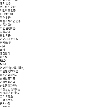
밴처 인증
이노비즈 인증
메인비즈 인증
ISO 등 인증
특허 인증
부품소재기업 인증
금융컨설팅
기업 운전자금
시설자금
창업 자금
기업진단 컨설팅
인사/노무
세무
회계
생산관리
마케팅
R&D
M&A
경영전략(사업계획서)
기관별 정책자금
중소기업청자금
신용보증기금
기술보증기금
산업통상자원부
소상공인 정책자금
보증재단 정책자금
고객 지원실
고객 자료실
공지사항