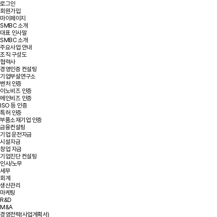
로그인
회원가입
마이페이지
SMBC 소개
대표 인사말
SMBC 소개
주요사업 안내
조직 구성도
협력사
경영인증 컨설팅
기업부설연구소
밴처 인증
이노비즈 인증
메인비즈 인증
ISO 등 인증
특허 인증
부품소재기업 인증
금융컨설팅
기업 운전자금
시설자금
창업 자금
기업진단 컨설팅
인사/노무
세무
회계
생산관리
마케팅
R&D
M&A
경영전략(사업계획서)